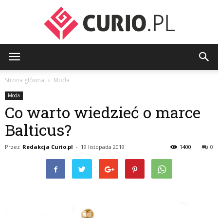
curio.pl
Strona główna
Moda
Moda
Co warto wiedzieć o marce
Balticus?
Przez
Redakcja Curio.pl
-
19 listopada 2019
1400
0