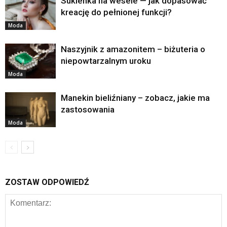
Sukienka na wesele — jak dopasować
kreację do pełnionej funkcji?
Moda
Naszyjnik z amazonitem – biżuteria o
niepowtarzalnym uroku
Moda
Manekin bieliźniany – zobacz, jakie ma
zastosowania
Moda
ZOSTAW ODPOWIEDŹ