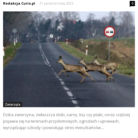
Redakcja Curio.pl
-
31 października 2025
0
Zwierzęta
Dzika zwierzyna, zwłaszcza dziki, sarny, lisy czy ptaki, coraz częściej
pojawia się na terenach przydomowych, ogrodach i uprawach,
wyrządzając szkody i powodując stres mieszkańców....