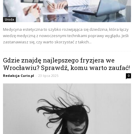
Uroda
Medycyna estetyczna to szybko rozwijająca się dziedzina, która łączy
wiedzę medyczną z nowoczesnymi technikami poprawy wyglądu. Jeśli
zastanawiasz się, czy warto skorzystać z takich...
Gdzie znajdę najlepszego fryzjera we
Wrocławiu? Sprawdź, komu warto zaufać!
Redakcja Curio.pl
-
23 lipca 2025
0