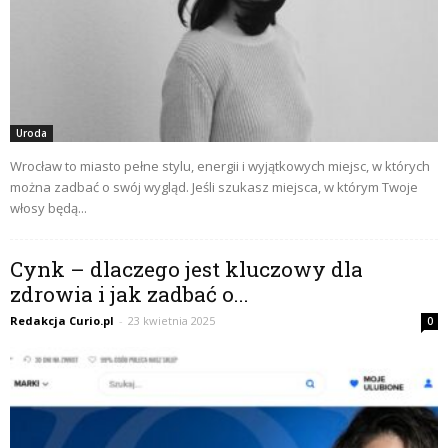
Uroda
Wrocław to miasto pełne stylu, energii i wyjątkowych miejsc, w których
można zadbać o swój wygląd. Jeśli szukasz miejsca, w którym Twoje
włosy będą...
Cynk – dlaczego jest kluczowy dla
zdrowia i jak zadbać o...
Redakcja Curio.pl
-
23 kwietnia 2025
0