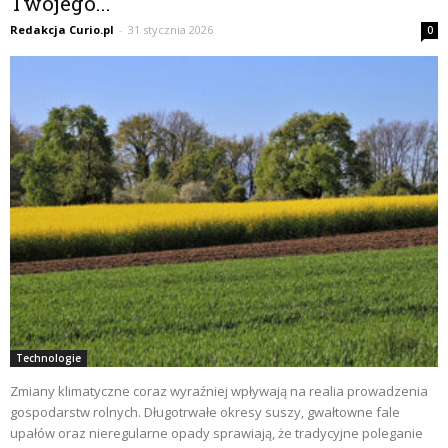
Twojego...
Redakcja Curio.pl
-
31 stycznia 2026
0
Technologie
Zmiany klimatyczne coraz wyraźniej wpływają na realia prowadzenia
gospodarstw rolnych. Długotrwałe okresy suszy, gwałtowne fale
upałów oraz nieregularne opady sprawiają, że tradycyjne poleganie