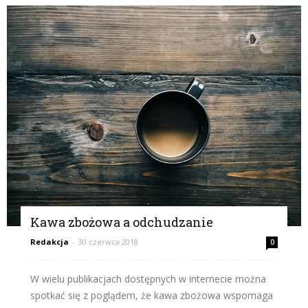
Kawa zbożowa a odchudzanie
Redakcja
-
30 czerwca 2018
0
W wielu publikacjach dostępnych w internecie można
spotkać się z poglądem, że kawa zbożowa wspomaga