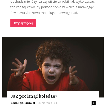
odchudzanie. Czy rzeczywiście to robi? Jak wykorzystać
ten rodzaj kawy, by pomóc sobie w walce z nadwagą?
Czy kawa zbożowa ma jakąś przewagę nad...
Czytaj więcej
Jak pocisnąć koledze?
Redakcja Curio.pl
-
30 sierpnia 2018
0