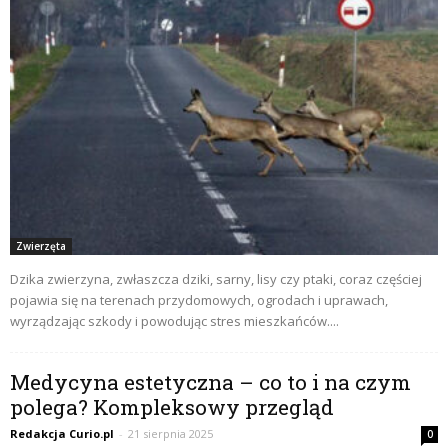
Zwierzęta
Dzika zwierzyna, zwłaszcza dziki, sarny, lisy czy ptaki, coraz częściej
pojawia się na terenach przydomowych, ogrodach i uprawach,
wyrządzając szkody i powodując stres mieszkańców....
Medycyna estetyczna – co to i na czym
polega? Kompleksowy przegląd
Redakcja Curio.pl
-
21 sierpnia 2025
0