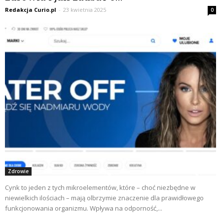
Redakcja Curio.pl
-
23 kwietnia 2025
0
Zdrowie
Cynk to jeden z tych mikroelementów, które – choć niezbędne w
niewielkich ilościach – mają olbrzymie znaczenie dla prawidłowego
funkcjonowania organizmu. Wpływa na odporność,...