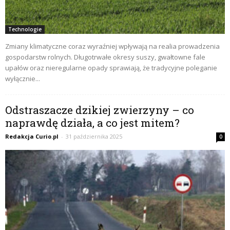
Technologie
Zmiany klimatyczne coraz wyraźniej wpływają na realia prowadzenia
gospodarstw rolnych. Długotrwałe okresy suszy, gwałtowne fale
upałów oraz nieregularne opady sprawiają, że tradycyjne poleganie
wyłącznie...
Odstraszacze dzikiej zwierzyny – co
naprawdę działa, a co jest mitem?
Redakcja Curio.pl
-
31 października 2025
0