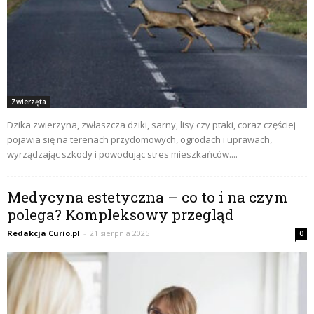
Zwierzęta
Dzika zwierzyna, zwłaszcza dziki, sarny, lisy czy ptaki, coraz częściej
pojawia się na terenach przydomowych, ogrodach i uprawach,
wyrządzając szkody i powodując stres mieszkańców....
Medycyna estetyczna – co to i na czym
polega? Kompleksowy przegląd
Redakcja Curio.pl
-
21 sierpnia 2025
0