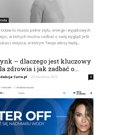
roda
ocław to miasto pełne stylu, energii i wyjątkowych
ejsc, w których można zadbać o swój wygląd. Jeśli
ukasz miejsca, w którym Twoje włosy będą...
ynk – dlaczego jest kluczowy
la zdrowia i jak zadbać o...
dakcja Curio.pl
-
23 kwietnia 2025
0