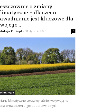
eszczownie a zmiany
limatyczne – dlaczego
awadnianie jest kluczowe dla
wojego...
dakcja Curio.pl
-
31 stycznia 2026
0
echnologie
iany klimatyczne coraz wyraźniej wpływają na
alia prowadzenia gospodarstw rolnych.