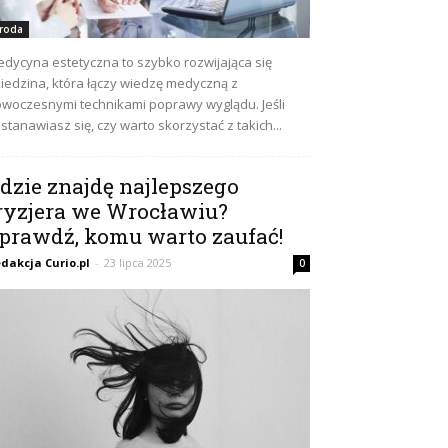
roda
dycyna estetyczna to szybko rozwijająca się
iedzina, która łączy wiedzę medyczną z
woczesnymi technikami poprawy wyglądu. Jeśli
stanawiasz się, czy warto skorzystać z takich...
dzie znajdę najlepszego
ryzjera we Wrocławiu?
prawdź, komu warto zaufać!
dakcja Curio.pl
-
23 lipca 2025
0