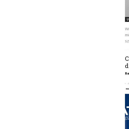
U
Wr
mi
sz
C
d
Re