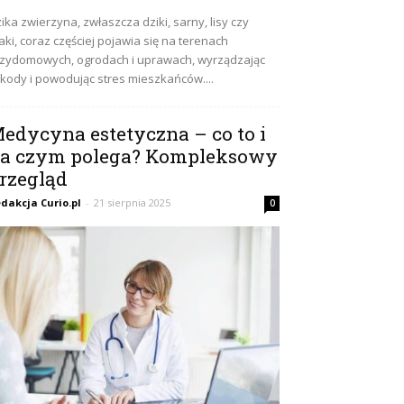
ika zwierzyna, zwłaszcza dziki, sarny, lisy czy
aki, coraz częściej pojawia się na terenach
zydomowych, ogrodach i uprawach, wyrządzając
kody i powodując stres mieszkańców....
edycyna estetyczna – co to i
a czym polega? Kompleksowy
rzegląd
dakcja Curio.pl
-
21 sierpnia 2025
0