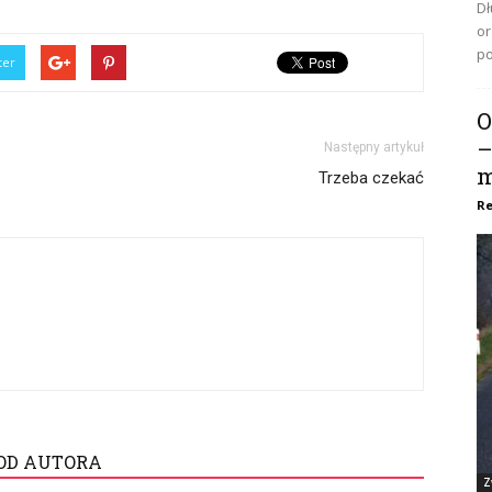
Dł
or
po
ter
O
–
Następny artykuł
m
Trzeba czekać
Re
OD AUTORA
Z