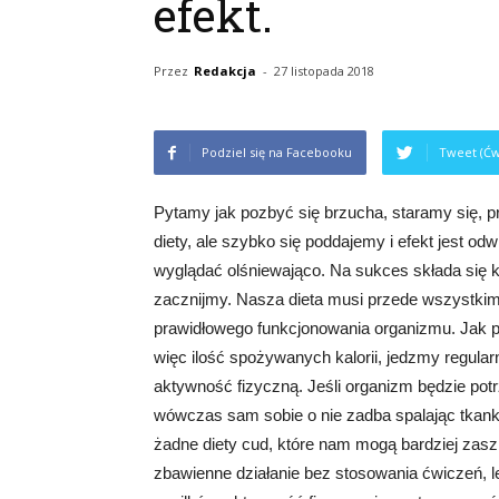
efekt.
Przez
Redakcja
-
27 listopada 2018
Podziel się na Facebooku
Tweet (Ćw
Pytamy jak pozbyć się brzucha, staramy się, p
diety, ale szybko się poddajemy i efekt jest o
wyglądać olśniewająco. Na sukces składa się k
zacznijmy. Nasza dieta musi przede wszystki
prawidłowego funkcjonowania organizmu. Jak p
więc ilość spożywanych kalorii, jedzmy regular
aktywność fizyczną. Jeśli organizm będzie potr
wówczas sam sobie o nie zadba spalając tkankę 
żadne diety cud, które nam mogą bardziej zasz
zbawienne działanie bez stosowania ćwiczeń, 