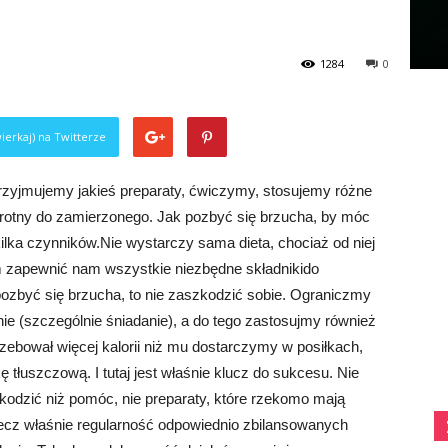
1284
0
ierkaj) na Twitterze
rzyjmujemy jakieś preparaty, ćwiczymy, stosujemy różne
dwrotny do zamierzonego. Jak pozbyć się brzucha, by móc
ilka czynników.Nie wystarczy sama dieta, chociaż od niej
m zapewnić nam wszystkie niezbędne składnikido
ozbyć się brzucha, to nie zaszkodzić sobie. Ograniczmy
nie (szczególnie śniadanie), a do tego zastosujmy również
zebował więcej kalorii niż mu dostarczymy w posiłkach,
tłuszczową. I tutaj jest właśnie klucz do sukcesu. Nie
kodzić niż pomóc, nie preparaty, które rzekomo mają
lecz właśnie regularność odpowiednio zbilansowanych