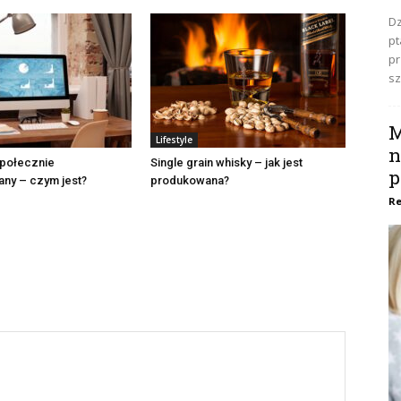
Dz
pt
pr
sz
M
Lifestyle
n
społecznie
Single grain whisky – jak jest
p
ny – czym jest?
produkowana?
Re