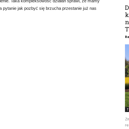
ślenie. Taka kompleksowość działań sprawi, że mamy
D
 pytanie jak pozbyć się brzucha przestanie już nas
k
n
T
Re
T
Zm
re