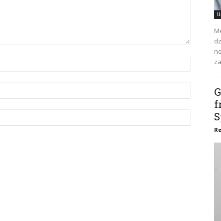
U
Me
dz
no
za
G
f
S
Re