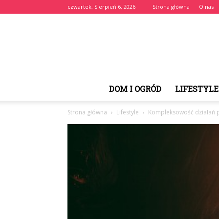
czwartek, Sierpień 6, 2026
Strona główna
O nas
DOM I OGRÓD
LIFESTYLE
Strona główna
Lifestyle
Kompleksowość działań pr