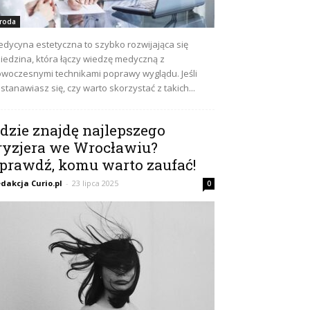
roda
dycyna estetyczna to szybko rozwijająca się
iedzina, która łączy wiedzę medyczną z
woczesnymi technikami poprawy wyglądu. Jeśli
stanawiasz się, czy warto skorzystać z takich...
dzie znajdę najlepszego
ryzjera we Wrocławiu?
prawdź, komu warto zaufać!
dakcja Curio.pl
-
23 lipca 2025
0