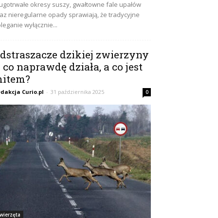
ugotrwałe okresy suszy, gwałtowne fale upałów
az nieregularne opady sprawiają, że tradycyjne
leganie wyłącznie...
dstraszacze dzikiej zwierzyny
 co naprawdę działa, a co jest
item?
dakcja Curio.pl
-
31 października 2025
0
wierzęta