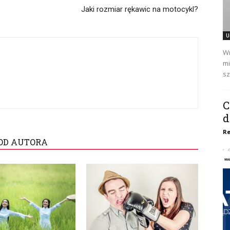
Jaki rozmiar rękawic na motocykl?
U
Wr
mi
sz
C
d
Re
OD AUTORA