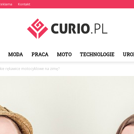
Reklama
Kontakt
MODA
PRACA
MOTO
TECHNOLOGIE
URO
curio.pl
akie rękawice motocyklowe na zimę?