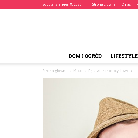
sobota, Sierpień 8, 2026
Strona główna
O nas
DOM I OGRÓD
LIFESTYLE
Strona główna
Moto
Rękawice motocyklowe
J