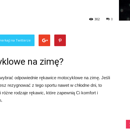
302
0
ierkaj) na Twitterze
yklowe na zimę?
wybrać odpowiednie rękawice motocyklowe na zimę. Jeśli
cesz rezygnować z tego sportu nawet w chłodne dni, to
i różne rodzaje rękawic, które zapewnią Ci komfort i
h.