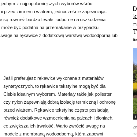
jednym z najpopularniejszych wyborów wśród
D
ni przed zimnem i wiatrem, jednocześnie zapewniając
k
są również bardzo trwałe i odporne na uszkodzenia
n
a może być podatna na przemakanie w przypadku
T
ć uwagę na rękawice z dodatkową warstwą wodoodporną lub
Re
Jeśli preferujesz rękawice wykonane z materiałów
syntetycznych, to rękawice tekstylne mogą być dla
Ciebie idealnym wyborem. Materiały takie jak poliester
czy nylon zapewniają dobrą izolację termiczną i ochronę
przed wiatrem. Rękawice tekstylne często posiadają
T
również dodatkowe wzmocnienia na palcach i dłoniach,
co zwiększa ich trwałość. Warto zwrócić uwagę na
Zm
re
modele z membraną wodoodporną, która zapewni