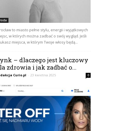
roda
ocław to miasto pełne stylu, energii i wyjątkowych
ejsc, w których można zadbać o swój wygląd. Jeśli
ukasz miejsca, w którym Twoje włosy będą...
ynk – dlaczego jest kluczowy
la zdrowia i jak zadbać o...
dakcja Curio.pl
-
23 kwietnia 2025
0