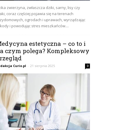
ika zwierzyna, zwłaszcza dziki, sarny, lisy czy
aki, coraz częściej pojawia się na terenach
zydomowych, ogrodach i uprawach, wyrządzając
kody i powodując stres mieszkańców....
edycyna estetyczna – co to i
a czym polega? Kompleksowy
rzegląd
dakcja Curio.pl
-
21 sierpnia 2025
0