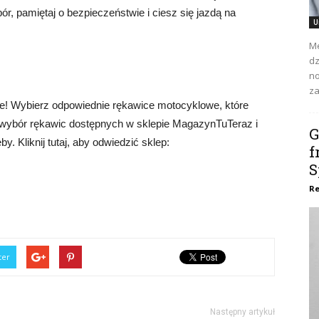
r, pamiętaj o bezpieczeństwie i ciesz się jazdą na
U
Me
dz
no
za
ze! Wybierz odpowiednie rękawice motocyklowe, które
i wybór rękawic dostępnych w sklepie MagazynTuTeraz i
G
by. Kliknij tutaj, aby odwiedzić sklep:
f
S
Re
ter
Następny artykuł