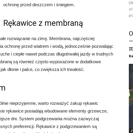
Dł
ochronę przed deszczem i śniegiem.
or
po
Rękawice z membraną
O
łe rozwiązanie na zimę. Membrana, najczęściej
–
a ochronę przed wiatrem i wodą, jednocześnie pozwalając
m
uche i ciepłe nawet podczas długotrwałej jazdy w trudnych
Re
braną są również często wyposażone w dodatkowe
k dłonie i palce, co zwiększa ich trwałość.
em
gólnie nieprzyjemne, warto rozważyć zakup rękawic
ie rękawice posiadają wbudowane elementy grzewcze,
niejsze dni. System podgrzewania można zazwyczaj
asnych preferencji. Rękawice z podgrzewaniem są
Z