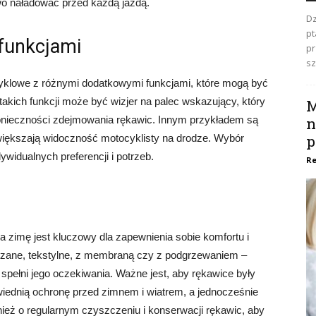
wo naładować przed każdą jazdą.
Dz
pt
funkcjami
pr
sz
yklowe z różnymi dodatkowymi funkcjami, które mogą być
akich funkcji może być wizjer na palec wskazujący, który
M
nieczności zdejmowania rękawic. Innym przykładem są
n
p
większają widoczność motocyklisty na drodze. Wybór
widualnych preferencji i potrzeb.
Re
zimę jest kluczowy dla zapewnienia sobie komfortu i
zane, tekstylne, z membraną czy z podgrzewaniem –
spełni jego oczekiwania. Ważne jest, aby rękawice były
iednią ochronę przed zimnem i wiatrem, a jednocześnie
ież o regularnym czyszczeniu i konserwacji rękawic, aby