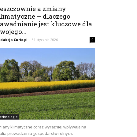
eszczownie a zmiany
limatyczne – dlaczego
awadnianie jest kluczowe dla
wojego...
dakcja Curio.pl
-
31 stycznia 2026
0
echnologie
iany klimatyczne coraz wyraźniej wpływają na
alia prowadzenia gospodarstw rolnych.