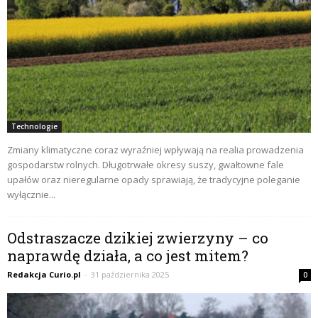
Technologie
Zmiany klimatyczne coraz wyraźniej wpływają na realia prowadzenia
gospodarstw rolnych. Długotrwałe okresy suszy, gwałtowne fale
upałów oraz nieregularne opady sprawiają, że tradycyjne poleganie
wyłącznie...
Odstraszacze dzikiej zwierzyny – co
naprawdę działa, a co jest mitem?
Redakcja Curio.pl
-
31 października 2025
0